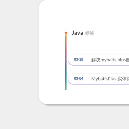
Java
标签
解决mybatis plus
03-18
MybatisPlus
03-04