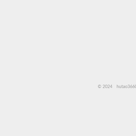
©
2024
hutao366