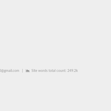
0@gmail.com
|
Site words total count:
249.2k