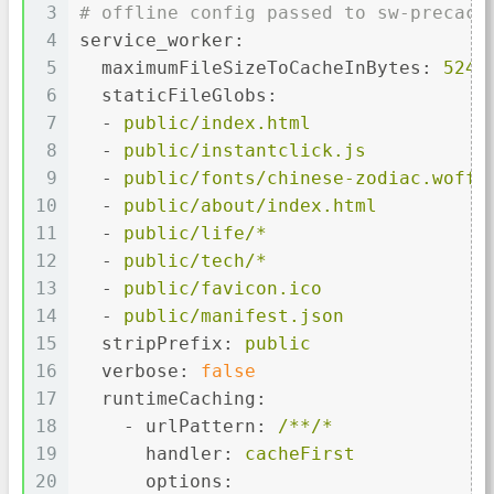
3
# offline config passed to sw-precach
4
service_worker:
5
maximumFileSizeToCacheInBytes:
5242
6
staticFileGlobs:
7
-
public/index.html
8
-
public/instantclick.js
9
-
public/fonts/chinese-zodiac.woff2
10
-
public/about/index.html
11
-
public/life/*
12
-
public/tech/*
13
-
public/favicon.ico
14
-
public/manifest.json
15
stripPrefix:
public
16
verbose:
false
17
runtimeCaching:
18
-
urlPattern:
/**/*
19
handler:
cacheFirst
20
options: