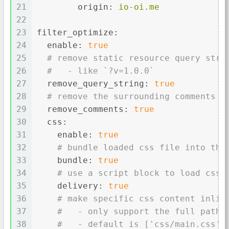
21
origin:
io-oi.me
22
23
filter_optimize:
24
enable:
true
25
# remove static resource query stri
26
#   - like `?v=1.0.0`
27
remove_query_string:
true
28
# remove the surrounding comments i
29
remove_comments:
true
30
css:
31
enable:
true
32
# bundle loaded css file into the
33
bundle:
true
34
# use a script block to load css 
35
delivery:
true
36
# make specific css content inlin
37
#   - only support the full path
38
#   - default is ['css/main.css']