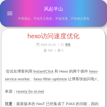
风起半山
不登高山，不知天之高也；不临深溪，不知地之厚也
hexo访问速度优化
2022-11-21
|
博客
502
|
2
​ 尝试在博客利用
InstantClick
和 Hexo 的两个插件
hexo-
service-worker
、
hexo-filter-optimize
让博客快如闪电⚡。
来源：
reuixiy (io-oi.me)
注意
：最新版本的 NexT 已经集成了 PJAX 的功能，因此