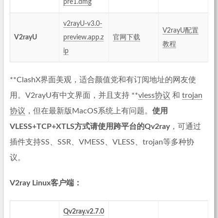
pre1.dmg
v2rayU-v3.0-
V2rayU配置
V2rayU
preview.app.z
官网下载
教程
ip
**ClashX界面美观，适合颜值党和有订阅地址的网友使
用。V2rayU有中文界面，并且支持 **
vless协议
和
trojan
协议
，但在最新版MacOS系统上有问题。
使用
VLESS+TCP+XTLS方式请使用跨平台的Qv2ray
，可通过
插件支持SS、SSR、VMESS、VLESS、trojan等多种协
议。
V2ray Linux客户端：
Qv2ray.v2.7.0