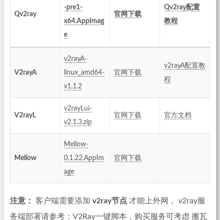
-pre1-
Qv2ray配置
Qv2ray
官网下载
x64.AppImag
教程
e
v2rayA-
v2rayA配置教
V2rayA
linux_amd64-
官网下载
程
v1.1.2
v2rayLui-
V2rayL
官网下载
官方文档
v2.1.3.zip
Mellow-
Mellow
0.1.22.AppIm
官网下载
age
注意：
客户端需要添加
v2ray节点
才能上外网， v2ray服
务端部署请参考：
V2Ray一键脚本
，购买服务可考虑
搬瓦