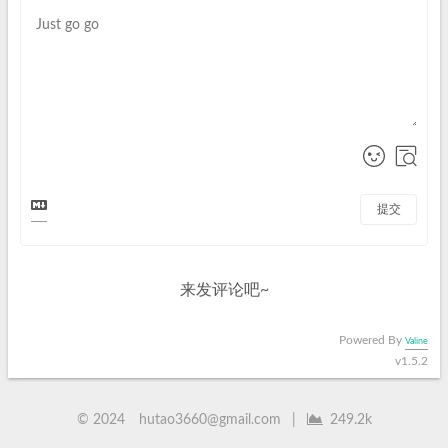
提交
来发评论吧~
Powered By
Valine
v1.5.2
©
2024
hutao3660@gmail.com
|
249.2k