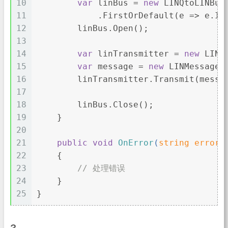
10
var
 linBus = 
new
 LINQtoLINBus
11
            .FirstOrDefault(e => e.Id
12
        linBus.Open();
13
14
var
 linTransmitter = 
new
 LINQ
15
var
 message = 
new
 LINMessage(
16
        linTransmitter.Transmit(messa
17
18
        linBus.Close();
19
    }
20
21
public
void
OnError
(
string
 errorM
22
    {
23
// 处理错误
24
    }
25
}