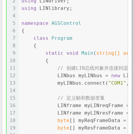
2
using
 LINdriver;
3
using
 LINlibrary;
4
5
namespace
AGSControl
6
{
7
class
Program
8
    {
9
static
void
Main
(
string
[] arg
10
        {
11
// 创建LIN总线对象并连接到适
12
            LINbus myLINbus = 
new
 LIN
13
            myLINbus.connect(
"COM1"
, 
14
15
// 定义帧和数据变量
16
            LINframe myLINreqFrame = 
17
            LINframe myLINresFrame = 
18
byte
[] myReqFrameData = 
n
19
byte
[] myResFrameData = 
n