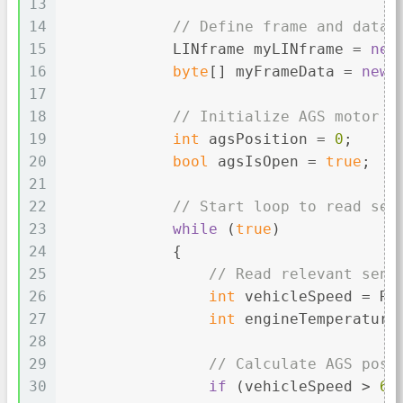
13
14
// Define frame and data 
15
            LINframe myLINframe = 
new
16
byte
[] myFrameData = 
new
17
18
// Initialize AGS motor p
19
int
 agsPosition = 
0
;
20
bool
 agsIsOpen = 
true
;
21
22
// Start loop to read sen
23
while
 (
true
)
24
            {
25
// Read relevant sens
26
int
 vehicleSpeed = Re
27
int
 engineTemperature
28
29
// Calculate AGS posi
30
if
 (vehicleSpeed > 
60