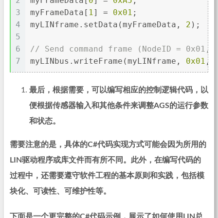
2
myFrameData[
0
] = 
0xA5
;
3
myFrameData[
1
] = 
0x01
;
4
myLINframe.setData(myFrameData, 
2
);
5
6
// Send command frame (NodeID = 0x01, 
7
myLINbus.writeFrame(myLINframe, 
0x01
, 
最后，根据需要，可以编写相应的控制逻辑代码，以
便根据传感器输入和其他条件来调整AGS的运行参数
和状态。
需要注意的是，具体的C#代码实现方式可能会因为所用的
LIN驱动程序或库文件而有所不同。此外，在编写代码的
过程中，还需要遵守软件工程的基本原则和实践，包括模
块化、可读性、可维护性等。
下面是一个更完整的C#代码示例，展示了如何使用LIN总