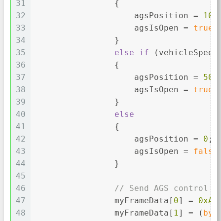
31
                {
32
                    agsPosition = 
100
33
                    agsIsOpen = 
true
;
34
                }
35
else
if
 (vehicleSpeed
36
                {
37
                    agsPosition = 
50
;
38
                    agsIsOpen = 
true
;
39
                }
40
else
41
                {
42
                    agsPosition = 
0
;
43
                    agsIsOpen = 
false
44
                }
45
46
// Send AGS control c
47
                myFrameData[
0
] = 
0xA0
48
                myFrameData[
1
] = (
byt