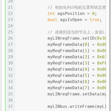
20
21
// 初始化AGS电机位置和状态变量
22
int
 agsPosition = 
0
;
23
bool
 agsIsOpen = 
true
;
24
25
// 连接到适当的节点上，发送LI
26
            myLINreqFrame.setID(
0x3C
)
27
            myReqFrameData[
0
] = 
0x00
;
28
            myReqFrameData[
1
] = 
0x06
;
29
            myReqFrameData[
2
] = 
0x01
;
30
            myReqFrameData[
3
] = 
0xFF
;
31
            myReqFrameData[
4
] = 
0x00
;
32
            myReqFrameData[
5
] = 
0x00
;
33
            myReqFrameData[
6
] = 
0x00
;
34
            myReqFrameData[
7
] = 
0x00
;
35
            myLINreqFrame.setData(myR
36
37
            myLINbus.writeFrame(myLIN