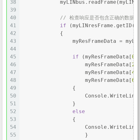
38
            myLINbus.readFrame(myLINr
39
40
// 检查响应是否包含正确的数据（
41
if
 (myLINresFrame.getID()
42
            {
43
                myResFrameData = myLI
44
45
if
 (myResFrameData[
0
]
46
                    myResFrameData[
2
]
47
                    myResFrameData[
4
]
48
                    myResFrameData[
6
]
49
                {
50
                    Console.WriteLine
51
                }
52
else
53
                {
54
                    Console.WriteLine
55
                    }