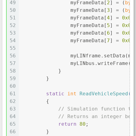
49
                myFrameData[
2
] = (
byt
50
                myFrameData[
3
] = (
byt
51
                myFrameData[
4
] = 
0x00
52
                myFrameData[
5
] = 
0x00
53
                myFrameData[
6
] = 
0x00
54
                myFrameData[
7
] = 
0x00
55
56
                myLINframe.setData(my
57
                myLINbus.writeFrame(m
58
            }
59
        }
60
61
static
int
ReadVehicleSpeed
()
62
        {
63
// Simulation function to
64
// Returns an integer bet
65
return
80
;
66
        }