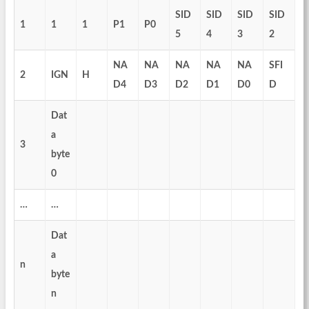
SID
SID
SID
SID
1
1
1
P1
P0
5
4
3
2
NA
NA
NA
NA
NA
SFI
2
IGN
H
D4
D3
D2
D1
D0
D
Dat
a
3
byte
0
…
…
Dat
a
n
byte
n