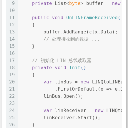
9
private
 List<
byte
> buffer = 
new
 L
10
11
public
void
OnLINFrameReceived
(
IL
12
    {
13
        buffer.AddRange(ctx.Data);
14
// 处理接收到的数据 ...
15
    }
16
17
// 初始化 LIN 总线读取器
18
private
void
Init
()
19
    {
20
var
 linBus = 
new
 LINQtoLINBus
21
            .FirstOrDefault(e => e.Id
22
        linBus.Open();
23
24
var
 linReceiver = 
new
 LINQtoL
25
        linReceiver.Start();
26
    }