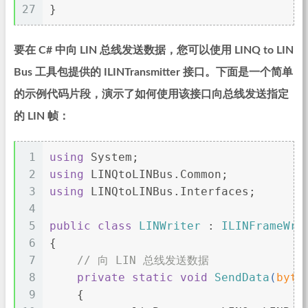
27
}
要在 C# 中向 LIN 总线发送数据，您可以使用 LINQ to LIN
Bus 工具包提供的 ILINTransmitter 接口。下面是一个简单
的示例代码片段，演示了如何使用该接口向总线发送指定
的 LIN 帧：
1
using
 System;
2
using
 LINQtoLINBus.Common;
3
using
 LINQtoLINBus.Interfaces;
4
5
public
class
LINWriter
 : 
ILINFrameWri
6
{
7
// 向 LIN 总线发送数据
8
private
static
void
SendData
(
byte
9
    {