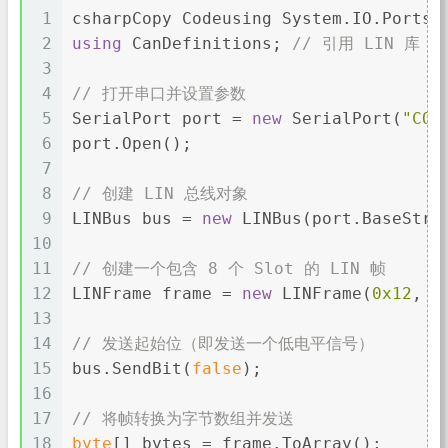
1
csharpCopy Codeusing System.IO.Ports;
2
using
 CanDefinitions; 
// 引用 LIN 库
3
4
// 打开串口并设置参数
5
SerialPort port = 
new
 SerialPort(
"COM
6
port.Open();
7
8
// 创建 LIN 总线对象
9
LINBus bus = 
new
 LINBus(port.BaseStre
10
11
// 创建一个包含 8 个 Slot 的 LIN 帧
12
LINFrame frame = 
new
 LINFrame(
0x12
, 
n
13
14
// 发送起始位（即发送一个低电平信号）
15
bus.SendBit(
false
);
16
17
// 将帧转换为字节数组并发送
18
byte
[] bytes = frame.ToArray();