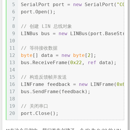
5
SerialPort port = 
new
 SerialPort(
"COM
6
port.Open();
7
8
// 创建 LIN 总线对象
9
LINBus bus = 
new
 LINBus(port.BaseStre
10
11
// 等待接收数据
12
byte
[] data = 
new
byte
[
2
];
13
bus.ReceiveFrame(
0x22
, 
ref
 data);
14
15
// 构造反馈帧并发送
16
LINFrame feedback = 
new
 LINFrame(
0x62
17
bus.SendFrame(feedback);
18
19
// 关闭串口
20
port.Close();