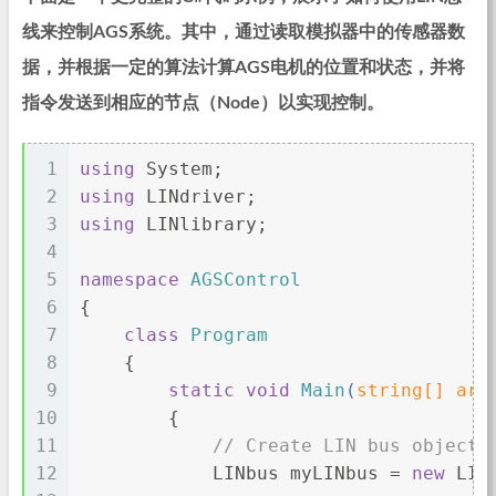
线来控制AGS系统。其中，通过读取模拟器中的传感器数
据，并根据一定的算法计算AGS电机的位置和状态，并将
指令发送到相应的节点（Node）以实现控制。
1
using
 System;
2
using
 LINdriver;
3
using
 LINlibrary;
4
5
namespace
AGSControl
6
{
7
class
Program
8
    {
9
static
void
Main
(
string
[] arg
10
        {
11
// Create LIN bus object
12
            LINbus myLINbus = 
new
 LIN